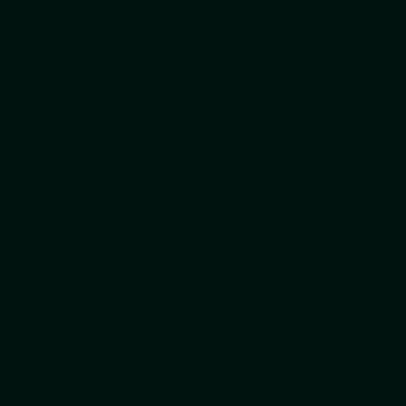
荣誉见证
高峰期稳不稳，是体育站点最硬的“基本功”。