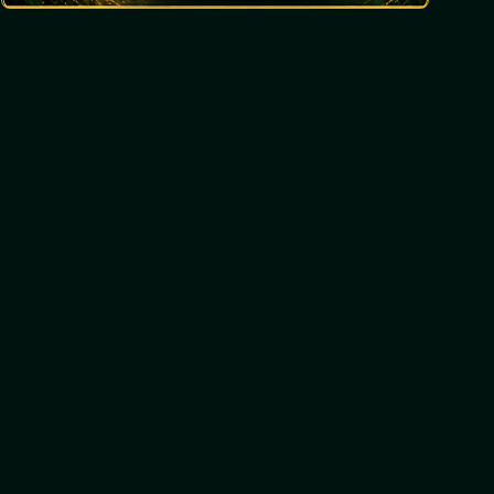
一分快三app赛程管理App
把赛程做成可管理的日程：订阅联赛、关注球队、设置提醒
时间，自动生成专属赛程列表。配合直播入口与数据页联
动，追赛更有条理。